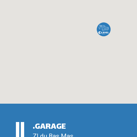
.GARAGE
ZI du Bas Mas